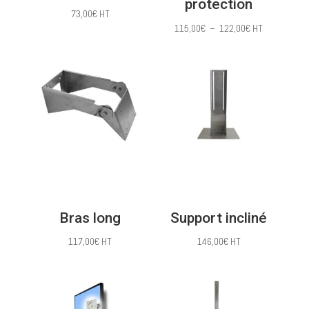
protection
73,00
€
HT
Plage
115,00
€
–
122,00
€
HT
de
prix :
115,00€
à
122,00€
Bras long
Support incliné
117,00
€
HT
146,00
€
HT