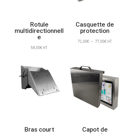
Rotule
Casquette de
multidirectionnell
protection
e
Plage
71,00
€
–
77,00
€
HT
58,00
€
HT
de
prix :
71,00€
à
77,00€
Bras court
Capot de