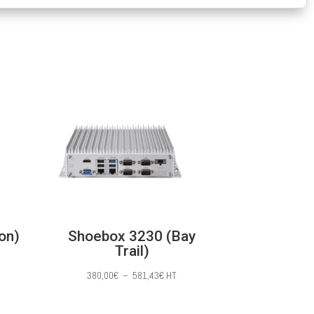
on)
Shoebox 3230 (Bay
Trail)
Plage
380,00
€
–
581,43
€
HT
de
prix :