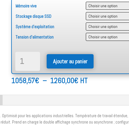
Mémoire vive
Stockage disque SSD
Système d'exploitation
Tension d'alimentation
quantité
Ajouter au panier
de
Shoebox
3330
Plage
1058,57
€
–
1260,00
€
HT
(Core
de
i5)
prix :
1058,57€
à
 Optimisé pour les applications industrielles. Température de travail étendu
1260,00€
t réduit. Prend en charge le double affichage synchrone ou asynchrone ; configu