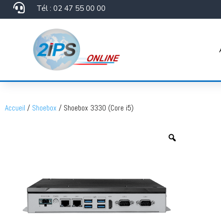

Tél : 02 47 55 00 00
Accueil
/
Shoebox
/ Shoebox 3330 (Core i5)