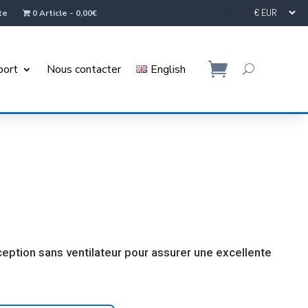
te
0 Article
0,00€
port
Nous contacter
English
ception sans ventilateur pour assurer une excellente