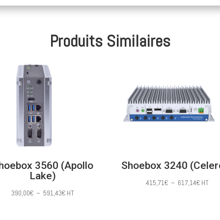
Produits Similaires
hoebox 3560 (Apollo
Shoebox 3240 (Celer
Lake)
Plage
415,71
€
–
617,14
€
HT
Plage
390,00
€
–
591,43
€
HT
de
de
prix :
prix :