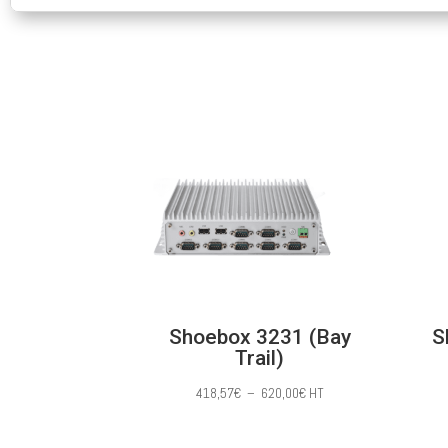
Shoebox 3231 (Bay
S
Trail)
Plage
418,57
€
–
620,00
€
HT
de
prix :