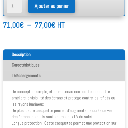
quantité
Ajouter au panier
de
Casquette
de
Plage
71,00
€
–
77,00
€
HT
protection
de
prix :
71,00€
à
Description
77,00€
Caractéristiques
Téléchargements
De conception simple, et en matériau inox, cette casquette
améliore la visibilité des écrans et protège contre les reflets ou
les rayons lumineux.
De plus, cette casquette permet d’augmenter la durée de vie
des écrans lorsqu’ils sont soumis aux UV du soleil.
Longue protection : Cette casquette permet une protection sur