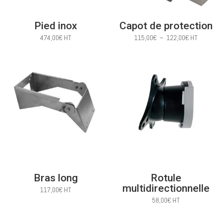
Pied inox
Capot de protection
Plage
474,00
€
HT
115,00
€
–
122,00
€
HT
de
prix :
115,00€
à
122,00€
Bras long
Rotule
multidirectionnelle
117,00
€
HT
58,00
€
HT