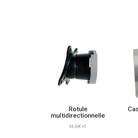
1386,00€
à
1483,00€
Rotule
Cas
multidirectionnelle
58,00
€
HT