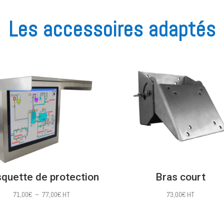
1515,00€
1580,
Les accessoires adaptés
à
à
1568,00€
1633,
quette de protection
Bras court
Plage
71,00
€
–
77,00
€
HT
73,00
€
HT
de
prix :