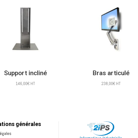
71,00€
à
77,00€
Support incliné
Bras articulé
146,00
€
HT
238,00
€
HT
ations générales
Légales