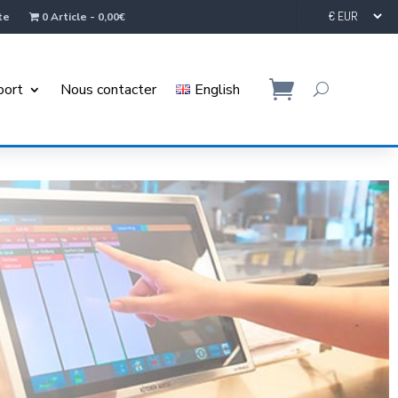
te
0 Article
0,00€
port
Nous contacter
English