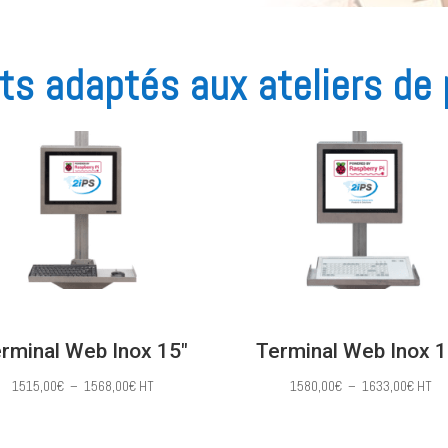
ts adaptés aux ateliers de
rminal Web Inox 15″
Terminal Web Inox 1
Plage
Plage
1515,00
€
–
1568,00
€
HT
1580,00
€
–
1633,00
€
HT
de
de
prix :
prix :