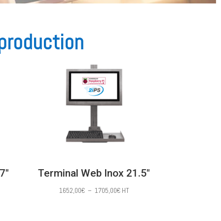
 production
7″
Terminal Web Inox 21.5″
Plage
1652,00
€
–
1705,00
€
HT
de
prix :