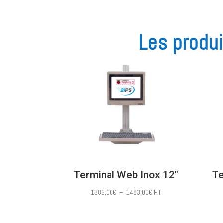
Les produi
Terminal Web Inox 12″
Te
Plage
1386,00
€
–
1483,00
€
HT
de
prix :