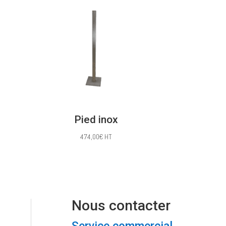
115,00€
à
122,00€
Pied inox
474,00
€
HT
Nous contacter