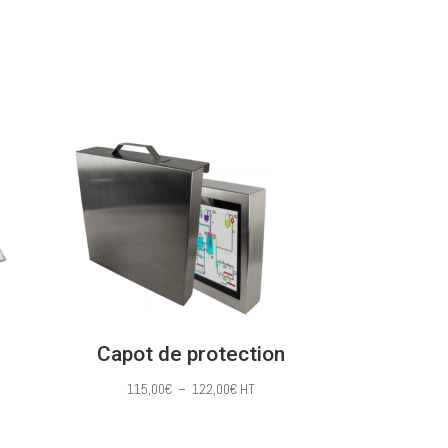
00€
1652,00€
à
00€
1705,00€
Capot de protection
Plage
115,00
€
–
122,00
€
HT
de
prix :