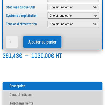
Stockage disque SSD
Système d'exploitation
Tension d'alimentation
quantité
Ajouter au panier
de
Shoebox
Plage
391,43
€
–
1030,00
€
HT
3310
(Core
de
i5)
prix :
391,43€
à
1030,00€
Description
Caractéristiques
Téléchargements