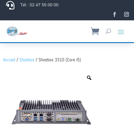

Tél : 02 47 55 00 00
Accueil
/
Shoebox
/ Shoebox 3310 (Core i5)