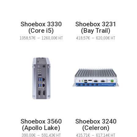
Shoebox 3330
Shoebox 3231
(Core i5)
(Bay Trail)
Plage
Plage
1058,57
€
–
1260,00
€
HT
418,57
€
–
620,00
€
HT
de
de
prix :
prix :
1058,57€
418,57€
à
à
1260,00€
620,00€
Shoebox 3560
Shoebox 3240
(Apollo Lake)
(Celeron)
Plage
Plage
390,00
€
–
591,43
€
HT
415,71
€
–
617,14
€
HT