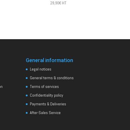
29,90
€
HT
General information
Legal notices
General terms & conditions
on
Terms of services
Confidentiality policy
Payments & Deliveries
After-Sales Service