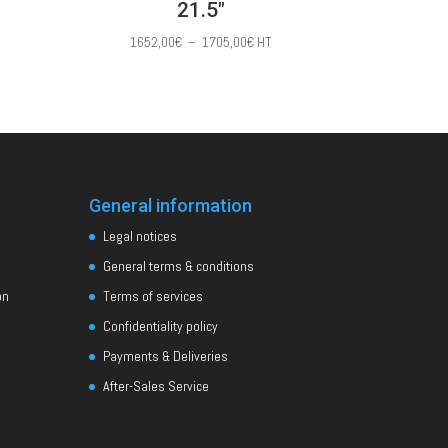
21.5″
e
Plage
1652,00
€
–
1705,00
€
HT
de
prix :
,00€
1652,00€
à
,00€
1705,00€
General information
Legal notices
General terms & conditions
on
Terms of services
Confidentiality policy
Payments & Deliveries
After-Sales Service