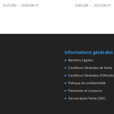
Plage
Plag
1515,00
€
–
1568,00
€
HT
1580,00
€
–
1633,00
€
HT
de
de
prix :
prix :
1515,00€
1580
à
à
1568,00€
1633
Informations générales
Mentions Légales
Conditions Générales de Vente
Conditions Générales d’Utilisati
Politique de confidentialité
Paiements et Livraisons
Service Après-Vente (SAV)