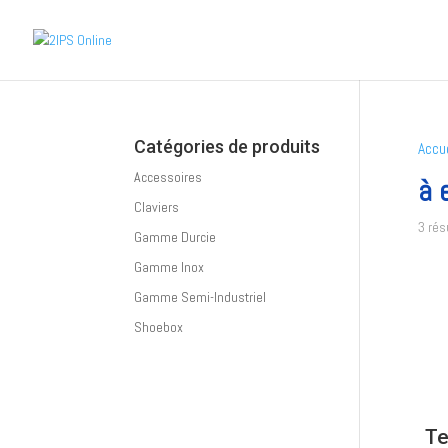
Catégories de produits
Accue
Accessoires
à 
Claviers
3 rés
Gamme Durcie
Gamme Inox
Gamme Semi-Industriel
Shoebox
Te