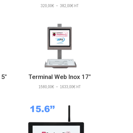
Plage
320,00
€
–
382,00
€
HT
de
prix :
0€
320,00€
à
0€
382,00€
15″
Terminal Web Inox 17″
e
Plage
1580,00
€
–
1633,00
€
HT
de
prix :
,00€
1580,00€
à
,00€
1633,00€