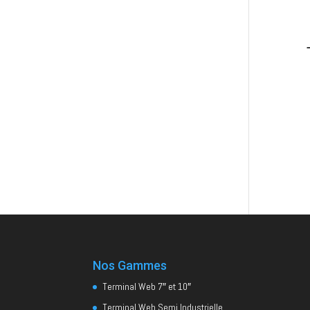
Nos Gammes
Terminal Web 7″ et 10″
Terminal Web Semi Industrielle