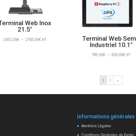
Terminal Web Inox
21.5″
Terminal Web Sem
Plage
1652,00
€
–
1705,00
€
HT
Industriel 10.1″
de
prix :
Plage
785,00
€
–
838,00
€
HT
1652,00€
de
à
prix :
1705,00€
785,0
1
2
→
à
838,0
Informations générales
Mentions Légales
Conditions Générales de Vente