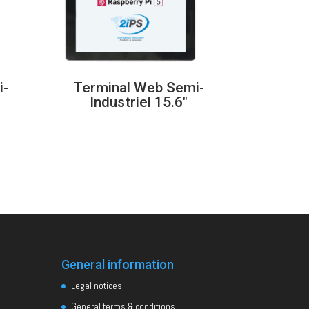
i-
Terminal Web Semi-
Industriel 15.6″
0€
0€
General information
Legal notices
General terms & conditions