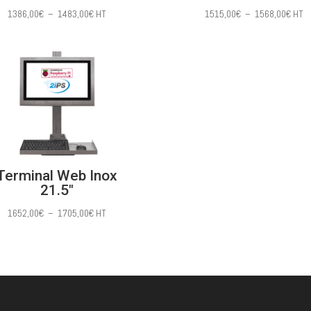
Plage
Plag
1386,00
€
–
1483,00
€
HT
1515,00
€
–
1568,00
€
HT
de
de
prix :
prix :
1386,00€
1515
à
à
1483,00€
1568
Terminal Web Inox
21.5″
Plage
1652,00
€
–
1705,00
€
HT
de
prix :
1652,00€
à
1705,00€