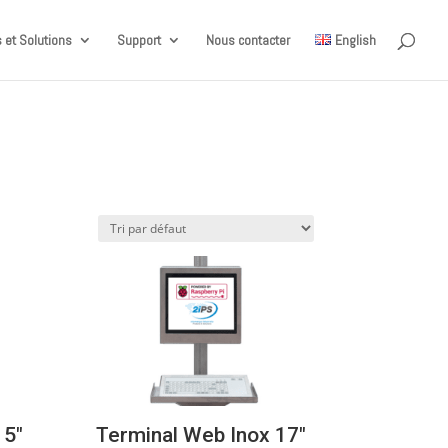
 et Solutions
Support
Nous contacter
English
15″
Terminal Web Inox 17″