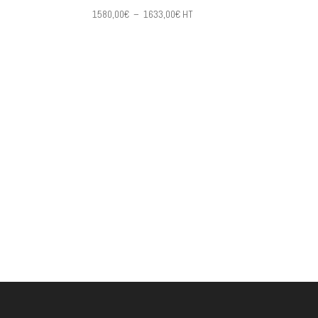
e
Plage
1580,00
€
–
1633,00
€
HT
de
prix :
,00€
1580,00€
à
,00€
1633,00€