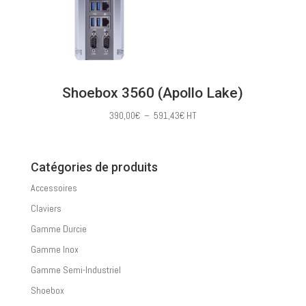
Shoebox 3560 (Apollo Lake)
Plage
390,00
€
–
591,43
€
HT
de
prix :
390,00€
Catégories de produits
à
Accessoires
591,43€
Claviers
Gamme Durcie
Gamme Inox
Gamme Semi-Industriel
Shoebox