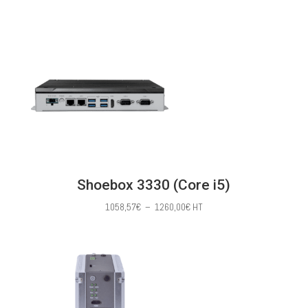
de
prix :
391,43€
à
1030,00€
Shoebox 3330 (Core i5)
Plage
1058,57
€
–
1260,00
€
HT
de
prix :
1058,57€
à
1260,00€