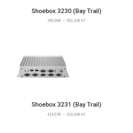
Shoebox 3230 (Bay Trail)
Plage
380,00
€
–
581,43
€
HT
de
prix :
380,00€
à
581,43€
Shoebox 3231 (Bay Trail)
Plage
418,57
€
–
620,00
€
HT
de
prix :