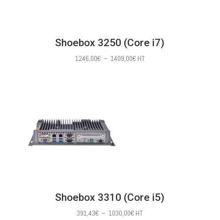
Shoebox 3250 (Core i7)
Plage
1246,00
€
–
1409,00
€
HT
de
prix :
1246,00€
à
1409,00€
Shoebox 3310 (Core i5)
Plage
391,43
€
–
1030,00
€
HT