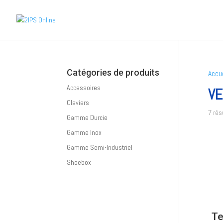
Catégories de produits
Accue
Accessoires
VE
Claviers
7 rés
Gamme Durcie
Gamme Inox
Gamme Semi-Industriel
Shoebox
Te