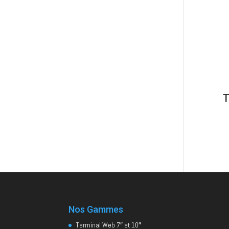
T
Nos Gammes
Terminal Web 7″ et 10″