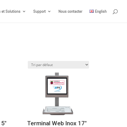
 et Solutions
Support
Nous contacter
English
15″
Terminal Web Inox 17″