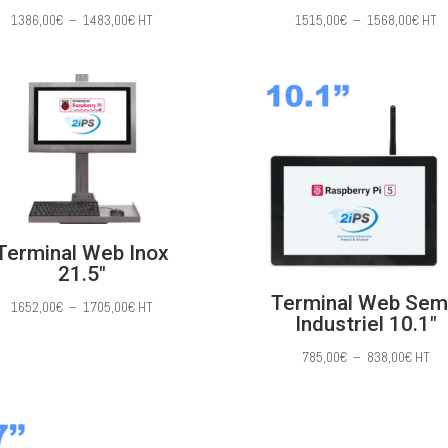
Plage
Plag
1386,00
€
–
1483,00
€
HT
1515,00
€
–
1568,00
€
HT
de
de
prix :
prix :
1386,00€
1515
à
à
1483,00€
1568
Terminal Web Inox
21.5″
Terminal Web Sem
Plage
1652,00
€
–
1705,00
€
HT
Industriel 10.1″
de
prix :
Plage
785,00
€
–
838,00
€
HT
1652,00€
de
à
prix :
1705,00€
785,0
à