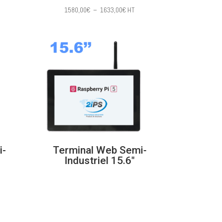
e
Plage
1580,00
€
–
1633,00
€
HT
de
prix :
,00€
1580,00€
à
,00€
1633,00€
i-
Terminal Web Semi-
Industriel 15.6″
0€