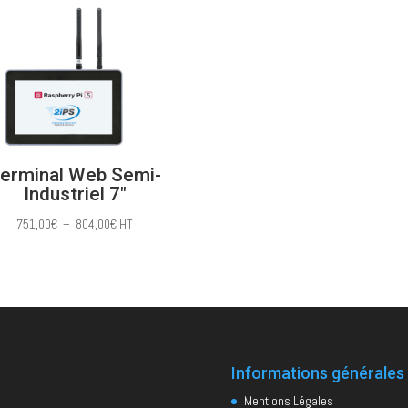
838,0
erminal Web Semi-
Industriel 7″
Plage
751,00
€
–
804,00
€
HT
de
prix :
751,00€
à
804,00€
Informations générales
Mentions Légales